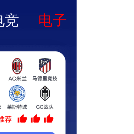
pp下载
心
产品中心
技术中心
诚聘英才
OA
新材料 新能源 新生活