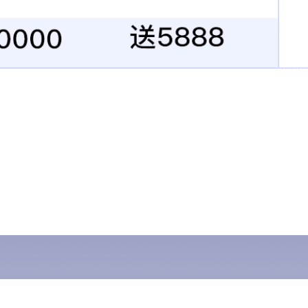
料，将仅由永利官网注册秒送38元现金在法律允许的范围内使用使用，
官网注册秒送38元现金为实现该特定目的使用您的个人信息。未经您的
注册秒送38元现金可能会向这些部门提供您某些个人信息；或在永利官
提供个人信息的时候应该已经预见并同意这种情况的发生。
，涉及侮辱、诽谤、造谣的以及其他中国相关法律规定的非法或侵权的
息有关的任何责任和义务，永利官网注册秒送38元现金保留完全依其决定
知识产权的法律法规及相关国际法的保护。本网站所包含的所有信息、文
进行复制、修改、传送、出版，但政府部门依法检查的除外。