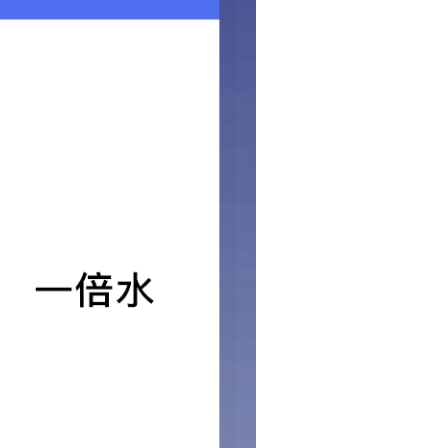
对这些材料和内容的错误或遗漏承担责任，也不对这些材料和
违反本声明的规定而触犯中华人民共和国法律的，一切后果自己负
于宣传或广告目的。本公司并不保证这些链接上所提供的任何信
本站链接的第三方网站，其可能带来的结果和风险全部由您自己
品、服务的认可或推荐。永利官网注册秒送38元现金并不就网