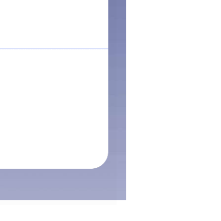
以改善永利官网注册秒送38元现金提供给您的服务。一旦提交
许可，永利官网注册秒送38元现金承诺在任何时候、任何情况下
网注册秒送38元现金有理由认为有必要这样做来保护公司、客户
材料和信息。永利官网注册秒送38元现金没有义务对您输入到
不必事先通知且不必说明理由而检查和删除您输入的信息的权利。
本、图片或图表等仅供您个人使用，不能用于商业用途，未经