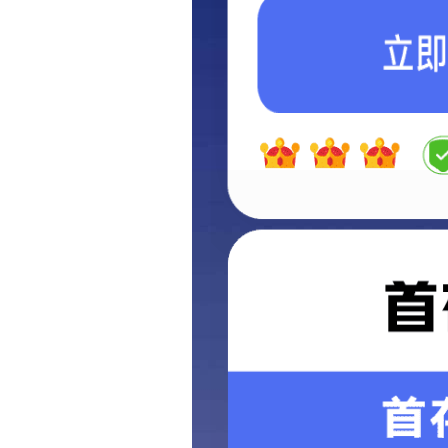
法律声明
注意
以下条款适用于所有访问永利官网注册秒送38元现金网站的用
条款的权利。如果您不同意下列任何条款，请停止使用本网址。
条款的行为，永利官网注册秒送38元现金有权采取法律等相关补
解释权
本声明的解释权及对本网站使用的解释权属于永利官网注册秒送
息，请定时访问本网站以了解当前的条款。
永利官网注册秒送38元现金可随时终止、更改、暂停或中止该