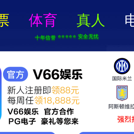
网注册秒送38元现金-手机A
网站首页
关于大象
新闻中