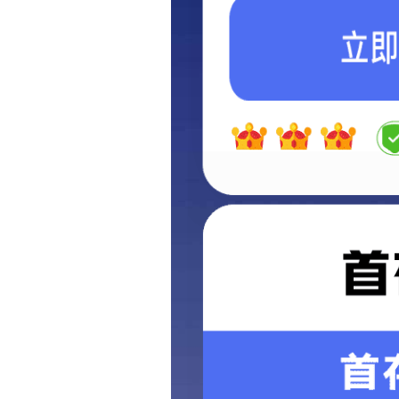
公司新闻
行业新闻
2024-06-29
事关锂离子电池！工信部发布最新公告
查看详情