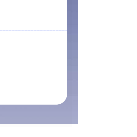
首批钠离子电池测评 平均能量密度
104.1Wh/kg
7月14日，从第二届钠离子电池产业链与标准发展论坛现
场获悉，全国首批钠离子电池测评结果公布。该测评依
托国家绿色电池质量检..
查看详情