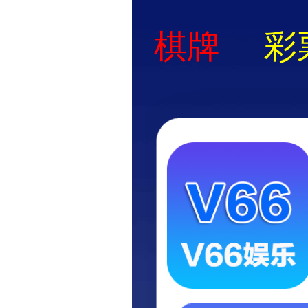
永利官
新闻中心
您当前的位置:
首页
>
新闻中心
>
行业新闻