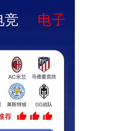
pp下载
心
产品中心
技术中心
诚聘英才
OA
新材料 新能源 新生活