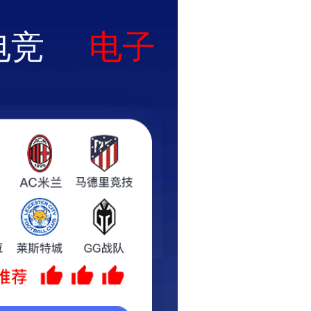
pp下载
心
产品中心
技术中心
诚聘英才
OA
新材料 新能源 新生活