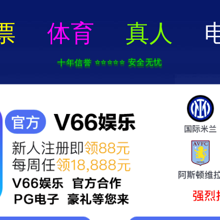
网注册秒送38元现金-手机A
网站首页
关于大象
新闻中