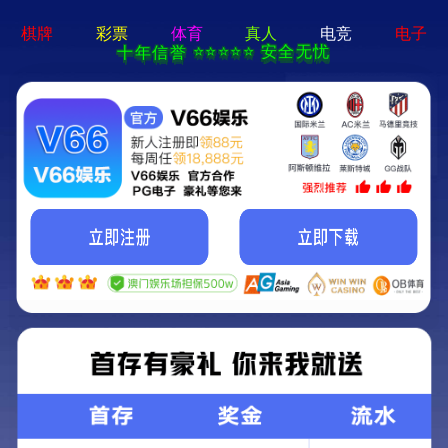
永利官网注册秒送38元现金-
手机App下载
产品中心
您当前的位置:
首页
>
产品中心
>
正极材料