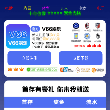
永利官网注册秒送38元现金-
手机App下载
产品中心
您当前的位置:
首页
>
产品中心
>
正极材料