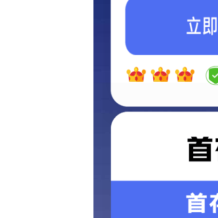
正极材料
改性锰酸锂DXM-1..
改性锰酸锂D