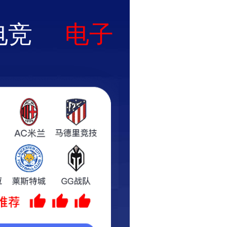
pp下载
心
产品中心
技术中心
诚聘英才
OA
新材料 新能源 新生活