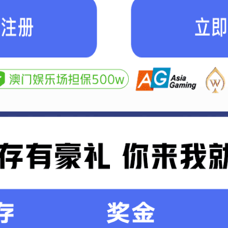
XM-1..
«
1
2
»