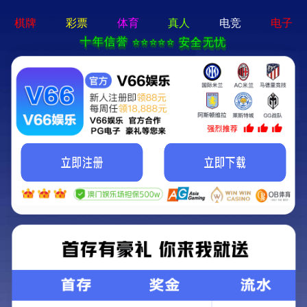
永利官网注册秒送38元现金-
手机App下载
新闻中心
您当前的位置:
首页
>
新闻中心
>
行业新闻