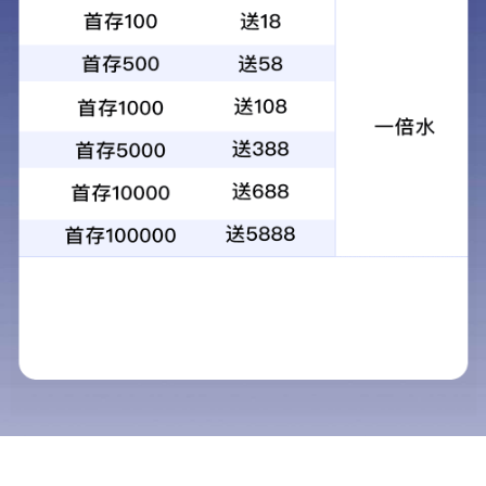
公司新闻
行业新闻
新
新能源汽车电池技术主要包括以下几
1. 锂离子电池：目前最常用的电池技术之一，具有高能
战。首先，充电时间较长，限制了其在快速充电领域的应用。其
不够完善，废弃电池的处理成为一个难题。