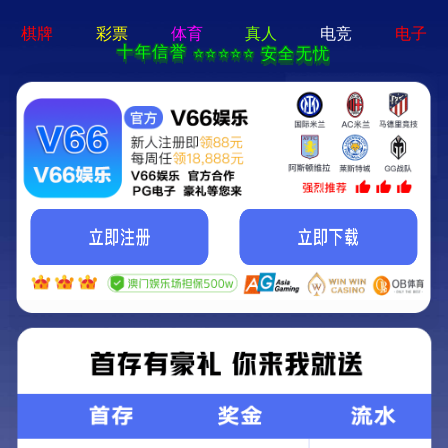
永利官网注册秒送38元现金-
手机App下载
新闻中心
您当前的位置:
首页
>
新闻中心
>
行业新闻