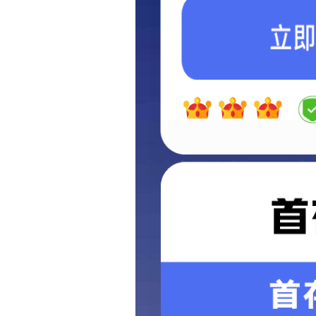
公司新闻
行业新闻
张延
2025年4月18日，白银时代瑞象新材料科技有限公司年产1
步。仅仅6天后，4月24日上午，白银市市委副书记、市长张延
材料产业的高度重视。