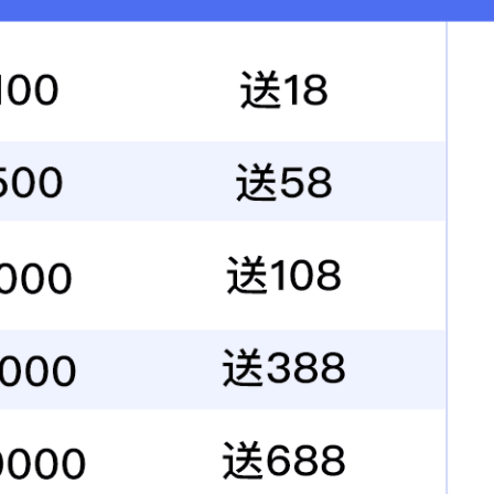
下，深入生产车间。在现场，先进的设备高效运转，有序的生产流程映
成就，包括技术创新成果、产品市场占有率以及未来的产业布局规划。在