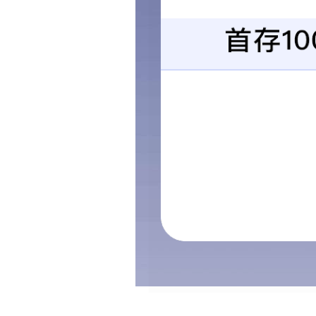
码、小动力领域实现批量出货，在两轮车领域的LMFP+LMO
次首期项目投产为契机，在产能利用率达到一定水平后，稳步推进
品种类。
张延保市长在调研过程中，对时代瑞象取得的成绩给予了充分
重要的角色。市长鼓励企业要坚定发展信心，持续加大研发投入
动力。同时，市长表示，白银市政府将一如既往地为企业提供全
陪同此次调研的还有时代瑞象总经理席多祥、永利官网注册秒
关于大象
新闻中心
产品中心
技术中
公司介绍
公司新闻
正极材料
专利技术
发展历程
行业新闻
科技奖励
企业文化
研发团队