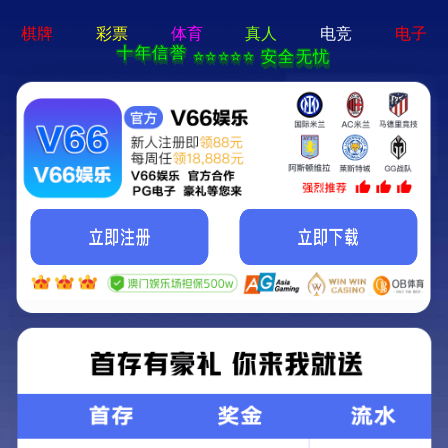
永利官网注册秒送38元现金-
手机App下载
新闻中心
您当前的位置:
首页
>
新闻中心
>
行业新闻