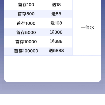
专利技术
科技奖励
研发团队
编辑：永利官
公司副总经理 ，桂林理工大学地球化学与勘查专业毕业，工学学
境地质、二次资源利用、新材料研究与产品开发、以及技术管理
筑设计院院长、白银有色集团地质矿产研究所所长。朱来东先生2